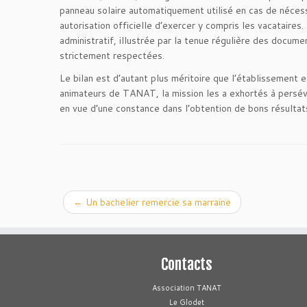
panneau solaire automatiquement utilisé en cas de nécessit
autorisation officielle d’exercer y compris les vacataires
administratif, illustrée par la tenue régulière des docume
strictement respectées.
Le bilan est d’autant plus méritoire que l’établissement 
animateurs de TANAT, la mission les a exhortés à persév
en vue d’une constance dans l’obtention de bons résultat
←
Un bachelier remercie sa marraine
Contacts
Association TANAT
Le Glodet