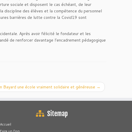
rture sociale et disposent le cas échéant, de leur
r, la discipline des élèves et la compétence du personnel
esures barrières de lutte contre la Covid19 sont
identale. Après avoir félicité le fondateur et les
mmandé de renforcer davantage l’encadrement pédagogique
ion Bayard une école vraiment solidaire et généreuse
→
Sitemap
Accueil
Faire un Don