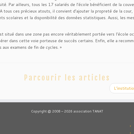
é. Par ailleurs, tous les 17 salariés de l’école bénéficient de la couve
. A tous ces précieux atouts, il convient d’ajouter la propreté de la cou
nts scolaires et la disponibilité des données statistiques. Aussi, les m
est situé dans une zone pas encore véritablement portée vers l’école occ
érer dans cette voie porteuse de succès certains. Enfin, elle a reco
s aux examens de fin de cycles. »
Parcourir les articles
L’institut
Copyright @ 2008 – 2026 association TANAT