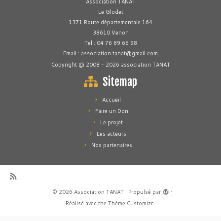
Association TANAT
Le Glodet
1371 Route départementale 164
38610 Venon
Tel : 04 76 89 66 98
Email : association.tanat@gmail.com
Copyright @ 2008 – 2026 association TANAT
Sitemap
Accueil
Faire un Don
Le projet
Les acteurs
Nos partenaires
·
© 2026
Association TANAT
·
Propulsé par
·
Réalisé avec the
Thème Customizr
·