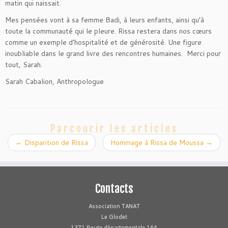
matin qui naissait.
Mes pensées vont à sa femme Badi, à leurs enfants, ainsi qu’à
toute la communauté qui le pleure. Rissa restera dans nos cœurs
comme un exemple d’hospitalité et de générosité. Une figure
inoubliable dans le grand livre des rencontres humaines. Merci pour
tout, Sarah.
Sarah Cabalion, Anthropologue
Parcourir les articles
←
Disparition de Rissa
Hommage à Rissa de Moussa
→
Contacts
Association TANAT
Le Glodet
1371 Route départementale 164