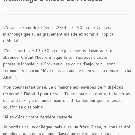
C’était le Samedi 3 Février 2024 à 7h 50 mn, le Censeur
m’annonça que tu es gravement malade et admis à l’hôpital
d’Abalak.
C’est à partir de 13h 30mn que je ressentis davantage ton
absence. C’était l’heure à laquelle tu m’adressais cette
phrase: « Monsieur le Proviseur, les cours d’aujourd’hui sont
terminés, y a aucun élève dans la cour. Je m’en vais ; à demain in cha
Allah. ».
Mon cœur restait brisé. Le dimanche aux environs de midi j’étais
retourné à l’hôpital pour te voir. Tu tins ma main droite, tu la serras
et me dis : « y a du mieux maintenant. La douleur qui me faisait
souffrir se dissipait ».
Hélas c’était notre dernière causerie.
Je perdis ainsi un collègue mais aussi un frère. Rissa, tu nous as été
un pilier ; ton absence nous a laissé un vide immense. Tu m’as