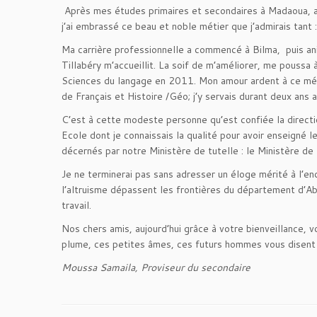
Après mes études primaires et secondaires à Madaoua, au
j’ai embrassé ce beau et noble métier que j’admirais t
Ma carrière professionnelle a commencé à Bilma, puis an
Tillabéry m’accueillit. La soif de m’améliorer, me pouss
Sciences du langage en 2011. Mon amour ardent à ce méti
de Français et Histoire /Géo; j’y servais durant deux an
C’est à cette modeste personne qu’est confiée la dire
Ecole dont je connaissais la qualité pour avoir enseigné l
décernés par notre Ministère de tutelle : le Ministère de 
Je ne terminerai pas sans adresser un éloge mérité à l’
l’altruisme dépassent les frontières du département d’Ab
travail.
Nos chers amis, aujourd’hui grâce à votre bienveillance,
plume, ces petites âmes, ces futurs hommes vous disent 
Moussa Samaila, Proviseur du secondaire