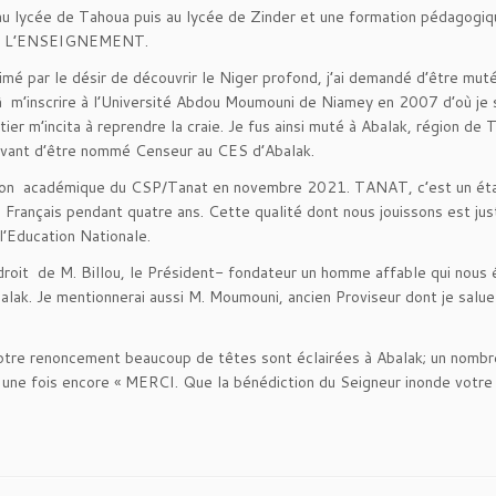
 lycée de Tahoua puis au lycée de Zinder et une formation pédagogiqu
ant : L’ENSEIGNEMENT.
imé par le désir de découvrir le Niger profond, j’ai demandé d’être m
a à m’inscrire à l’Université Abdou Moumouni de Niamey en 2007 d’où je 
er m’incita à reprendre la craie. Je fus ainsi muté à Abalak, région 
s avant d’être nommé Censeur au CES d’Abalak.
ction académique du CSP/Tanat en novembre 2021. TANAT, c’est un éta
e Français pendant quatre ans. Cette qualité dont nous jouissons est jus
l’Education Nationale.
endroit de M. Billou, le Président- fondateur un homme affable qui nou
alak. Je mentionnerai aussi M. Moumouni, ancien Proviseur dont je salue
 votre renoncement beaucoup de têtes sont éclairées à Abalak; un nombr
une fois encore « MERCI. Que la bénédiction du Seigneur inonde votre