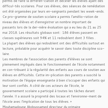
permis de faire la différen-ciation et déceler les élèves ayant des
difficul-tés scolaires. Pour ces élèves, des séances de remédiation
ont été organisées par leurs en-seignants pendant les week-ends.
Ce pro-gramme de soutien scolaire a permis l’amélio-ration de
niveau des élèves et d’enregistrer un nombre important de
passants lors de la der-nière évaluation qui a eu lieu du 21 au 25
mai 2018. Les résultats globaux sont : 186 élèves passent en
classes supérieures soit 94% et 11 redoublent dont 3 filles .
La plupart des élèves qui redoublent ont des difficultés surtout en
lecture, préalable pour acquérir le savoir dans toute discipline sco-
laire.
Les membres de l’association des parents d’élèves se sont
pleinement impliqués dans le fonctionnement de l’école notamment
en con-tribuant à la régularité des enfants aux cours de soutien aux
élèves en difficultés. Cette im-plication des parents a suscité la
motivation de l’équipe enseignante à bien s’occuper des enfants qui
leur sont confiés. A côté de ces acteurs de l’école, le
gouvernement scolaire a participé à toutes les tâches durant
l’année. Il a assuré la propreté des locaux et l’environne-ment de
l’école avec l’implication de tous les élèves. »
Mouhamadoune Abdoussamed directeur du primaire