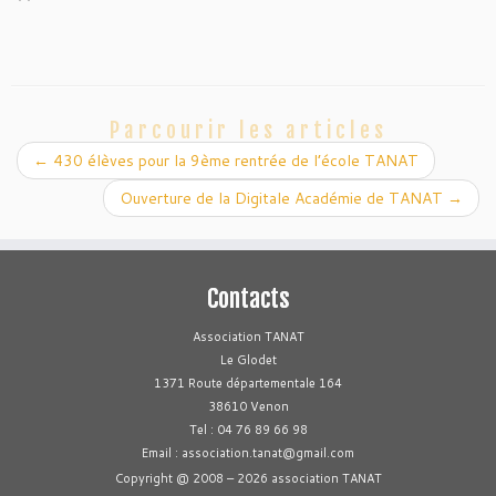
Parcourir les articles
←
430 élèves pour la 9ème rentrée de l’école TANAT
Ouverture de la Digitale Académie de TANAT
→
Contacts
Association TANAT
Le Glodet
1371 Route départementale 164
38610 Venon
Tel : 04 76 89 66 98
Email : association.tanat@gmail.com
Copyright @ 2008 – 2026 association TANAT