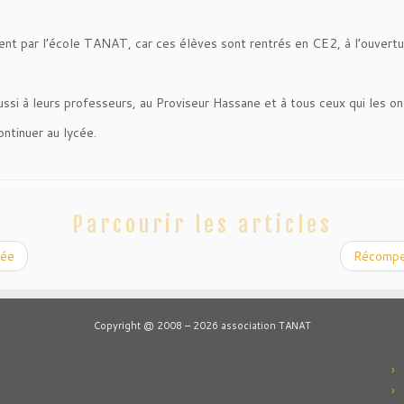
nt par l’école TANAT, car ces élèves sont rentrés en CE2, à l’ouver
aussi à leurs professeurs, au Proviseur Hassane et à tous ceux qui les o
ntinuer au lycée.
Parcourir les articles
cée
Récompen
Copyright @ 2008 – 2026 association TANAT