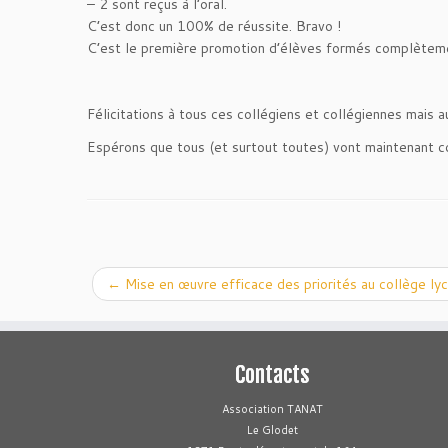
– 2 sont reçus à l’oral.
C’est donc un 100% de réussite. Bravo !
C’est le première promotion d’élèves formés complèteme
Félicitations à tous ces collégiens et collégiennes mais 
Espérons que tous (et surtout toutes) vont maintenant co
←
Mise en œuvre efficace des priorités au collège ly
Contacts
Association TANAT
Le Glodet