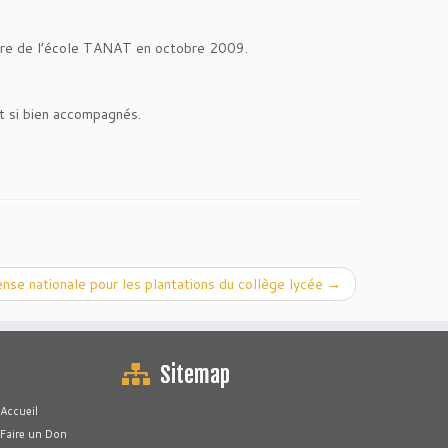
ture de l’école TANAT en octobre 2009.
nt si bien accompagnés.
se nationale pour les plantations du collège lycée
→
Sitemap
Accueil
Faire un Don