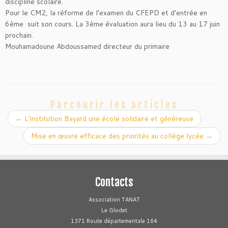
discipline scolaire.
Pour le CM2,
la réforme de l’examen du CFEPD et d’entrée en
6
ème
suit son cours. La 3
ème
évaluation aura lieu du 13 au 17 juin
prochain.
Mouhamadoune Abdoussamed directeur du primaire
Parcourir les articles
←
L’institution Bayard une école solidaire et généreuse
Mise en œuvre efficace des priorités au collège lycée
→
Contacts
Association TANAT
Le Glodet
1371 Route départementale 164