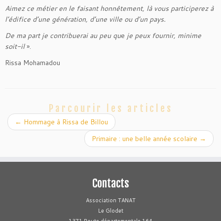
Aimez ce métier en le faisant honnêtement, là vous participerez à
l’édifice d’une génération, d’une ville ou d’un pays.
De ma part je contribuerai au peu qu
e
je peux fournir, minime
soit-il
».
Rissa Mohamadou
Parcourir les articles
←
Hommage à Rissa de Billou
Primaire : une belle année scolaire
→
Contacts
Association TANAT
Le Glodet