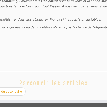
et femmes qui œuvrent inlassablement pour le devenir et la bonne 
ur tous leurs efforts, pour tout l’appui. A nos deux partenaires, à sa
ibilités, rendant nos séjours en France si instructifs et agréables.
s sans qui beaucoup de nos élèves n’auront pas la chance de fréquente
Parcourir les articles
l du secondaire