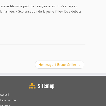
sane Mamane prof de Français aussi. Il s’est agi au
l’année: « Scolarisation de la jeune fille». Des débats
Hommage à Bruno Grillet
→
Sitemap
Accueil
Faire un Don
Le projet