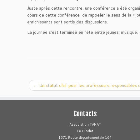
Juste après cette rencontre, une conférence a été organ
cours de cette conférence de rappeler le sens de la « jou
enrichissants sont sortis des discussions.
La journée s’est terminée en fête entre jeunes: musique, 
←
Un statut clair pour les professeurs responsables 
Contacts
Association TANAT
Le Glodet
1371 Route départementale 164