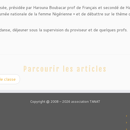
isée, présidée par Harouna Boubacar prof de Français et secondé de Has
rnée nationale de la femme Nigérienne » et de débattre sur le thème de 
danse, déjeuner sous la supervision du proviseur et de quelques profs.
Parcourir les articles
de classe
Copyright @ 2008 – 2026 association TANAT