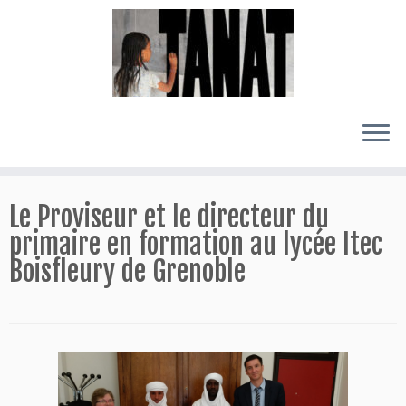
Passer
au
Le Proviseur et le directeur du
contenu
primaire en formation au lycée Itec
Boisfleury de Grenoble