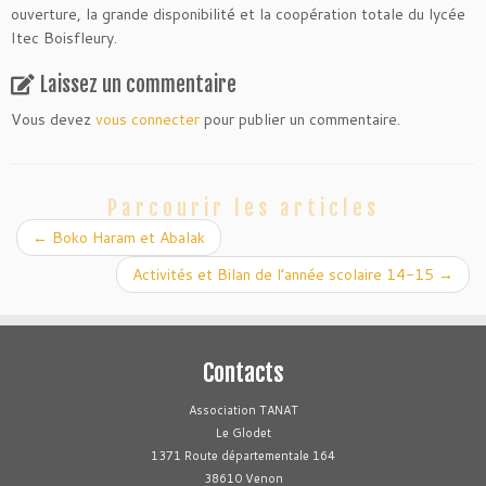
ouverture, la grande disponibilité et la coopération totale du lycée
Itec Boisfleury.
Laissez un commentaire
Vous devez
vous connecter
pour publier un commentaire.
Parcourir les articles
←
Boko Haram et Abalak
Activités et Bilan de l’année scolaire 14-15
→
Contacts
Association TANAT
Le Glodet
1371 Route départementale 164
38610 Venon