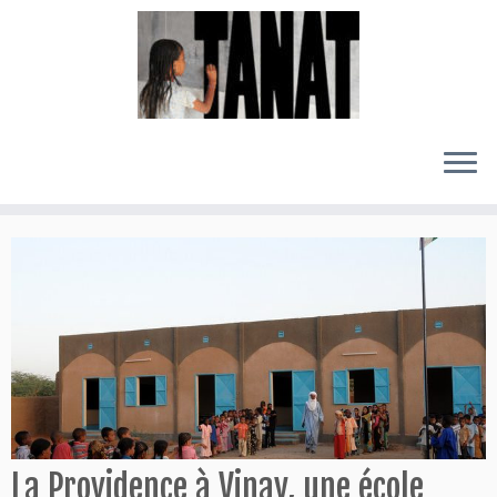
Passer
au
contenu
La Providence à Vinay, une école