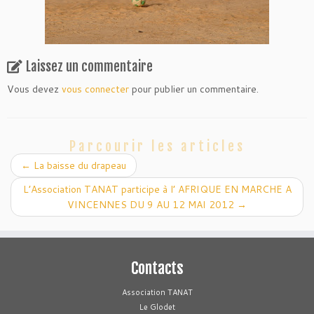
Laissez un commentaire
Vous devez
vous connecter
pour publier un commentaire.
Parcourir les articles
←
La baisse du drapeau
L’Association TANAT participe à l’ AFRIQUE EN MARCHE A
VINCENNES DU 9 AU 12 MAI 2012
→
Contacts
Association TANAT
Le Glodet