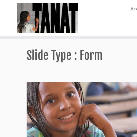
Ac
Passer
au
Slide Type :
Form
contenu